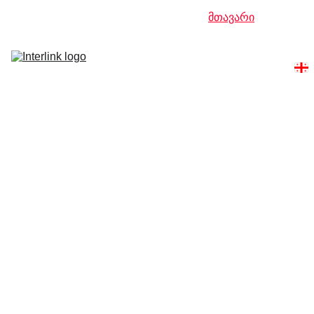
მთავარი
პროდუქტები
ბრენდები
ჩვენი 
სერვისები
ჩვენ შესახებ
კონტაქტები
კონდიცირება, გათბობა და 
ვენტილაცია თბილისში